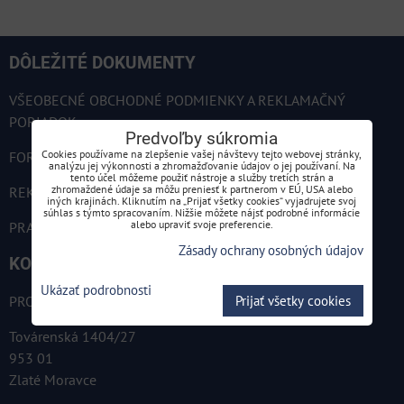
DÔLEŽITÉ DOKUMENTY
VŠEOBECNÉ OBCHODNÉ PODMIENKY A REKLAMAČNÝ
PORIADOK
Predvoľby súkromia
Cookies používame na zlepšenie vašej návštevy tejto webovej stránky,
FORMULÁR NA ODSTÚPENIE OD ZMLUVY
analýzu jej výkonnosti a zhromažďovanie údajov o jej používaní. Na
tento účel môžeme použiť nástroje a služby tretích strán a
zhromaždené údaje sa môžu preniesť k partnerom v EÚ, USA alebo
REKLAMAČNÝ FORMULÁR
iných krajinách. Kliknutím na „Prijať všetky cookies“ vyjadrujete svoj
súhlas s týmto spracovaním. Nižšie môžete nájsť podrobné informácie
alebo upraviť svoje preferencie.
PRAVIDLÁ SPRACÚVANIA OSOBNÝCH ÚDAJOV
Zásady ochrany osobných údajov
KONTAKT
Ukázať podrobnosti
Prijať všetky cookies
PROTECHNIK s.r.o.
Továrenská 1404/27
953 01
Zlaté Moravce