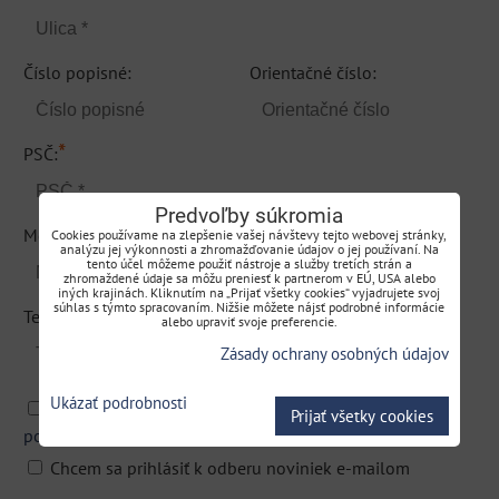
Číslo popisné:
Orientačné číslo:
*
PSČ:
Predvoľby súkromia
*
Mesto:
Cookies používame na zlepšenie vašej návštevy tejto webovej stránky,
analýzu jej výkonnosti a zhromažďovanie údajov o jej používaní. Na
tento účel môžeme použiť nástroje a služby tretích strán a
zhromaždené údaje sa môžu preniesť k partnerom v EÚ, USA alebo
iných krajinách. Kliknutím na „Prijať všetky cookies“ vyjadrujete svoj
súhlas s týmto spracovaním. Nižšie môžete nájsť podrobné informácie
*
Telefón:
alebo upraviť svoje preferencie.
Zásady ochrany osobných údajov
Ukázať podrobnosti
Súhlasím so spracovaním mojich osobných údajov a s
Prijať všetky cookies
*
podmienkami používania
.
Chcem sa prihlásiť k odberu noviniek e-mailom