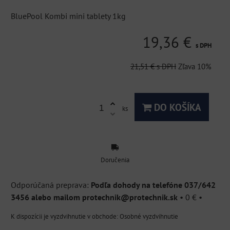
BluePool Kombi mini tablety 1kg
19,36 €
s DPH
21,51 €
s DPH
Zľava
10%
DO KOŠÍKA
ks
Doručenia
Podľa dohody na telefóne 037/642
3456 alebo mailom protechnik@protechnik.sk
•
0 €
•
Osobné vyzdvihnutie