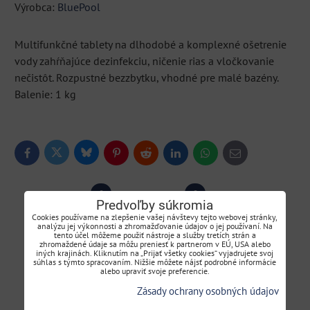
Výrobca:
BluePool
Multifunkčné tablety na dlhodobé a komplexné ošetrenie
vody zahŕňajúce dezinfekciu, ničenie rias a vločkovanie
nečistôt. Rozpustné bezzbytku, vhodné pre malé bazény.
Balenie: 1 kg
Bluesky
Twitter
Facebook
Pinterest
Reddit
LinkedIn
WhatsApp
E-
mail
0
0
Recenzie
Diskusia
Predvoľby súkromia
Cookies používame na zlepšenie vašej návštevy tejto webovej stránky,
analýzu jej výkonnosti a zhromažďovanie údajov o jej používaní. Na
tento účel môžeme použiť nástroje a služby tretích strán a
Hodnotenie produktu
zhromaždené údaje sa môžu preniesť k partnerom v EÚ, USA alebo
iných krajinách. Kliknutím na „Prijať všetky cookies“ vyjadrujete svoj
súhlas s týmto spracovaním. Nižšie môžete nájsť podrobné informácie
alebo upraviť svoje preferencie.
Pridať recenziu
Zásady ochrany osobných údajov