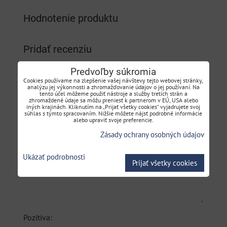
Hodnotenie produktu
Pridať recenziu
Predvoľby súkromia
Názov:
Cookies používame na zlepšenie vašej návštevy tejto webovej stránky,
analýzu jej výkonnosti a zhromažďovanie údajov o jej používaní. Na
tento účel môžeme použiť nástroje a služby tretích strán a
zhromaždené údaje sa môžu preniesť k partnerom v EÚ, USA alebo
iných krajinách. Kliknutím na „Prijať všetky cookies“ vyjadrujete svoj
*
Meno:
súhlas s týmto spracovaním. Nižšie môžete nájsť podrobné informácie
alebo upraviť svoje preferencie.
Zásady ochrany osobných údajov
Recenzia:
Ukázať podrobnosti
Prijať všetky cookies
Pozitíva: