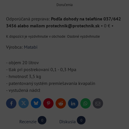
Doručenia
Podľa dohody na telefóne 037/642
3456 alebo mailom protechnik@protechnik.sk
•
0 €
•
Osobné vyzdvihnutie
Výrobca:
Matabi
- objem 20 litrov
- tlak pri postrekovaní 0,1 - 0,3 Mpa
- hmotnosť 3,5 kg
- patentovaný systém premiešavania kvapalín
- vystužená nádrž
Bluesky
Twitter
Facebook
Pinterest
Reddit
LinkedIn
WhatsApp
E-
mail
0
0
Recenzie
Diskusia