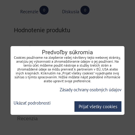
0
0
Recenzie
Diskusia
Hodnotenie produktu
Pridať recenziu
Predvoľby súkromia
Cookies používame na zlepšenie vašej návštevy tejto webovej stránky,
analýzu jej výkonnosti a zhromažďovanie údajov o jej používaní. Na
Názov:
tento účel môžeme použiť nástroje a služby tretích strán a
zhromaždené údaje sa môžu preniesť k partnerom v EÚ, USA alebo
iných krajinách. Kliknutím na „Prijať všetky cookies“ vyjadrujete svoj
súhlas s týmto spracovaním. Nižšie môžete nájsť podrobné informácie
alebo upraviť svoje preferencie.
*
Meno:
Zásady ochrany osobných údajov
Ukázať podrobnosti
Prijať všetky cookies
Recenzia: