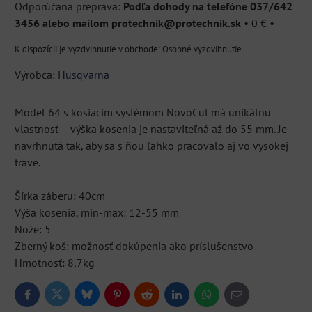
Podľa dohody na telefóne 037/642
3456 alebo mailom protechnik@protechnik.sk
•
0 €
•
Osobné vyzdvihnutie
Výrobca:
Husqvarna
Model 64 s kosiacim systémom NovoCut má unikátnu
vlastnosť – výška kosenia je nastaviteľná až do 55 mm. Je
navrhnutá tak, aby sa s ňou ľahko pracovalo aj vo vysokej
tráve.
Šírka záberu: 40cm
Výša kosenia, min-max: 12-55 mm
Nože: 5
Zberný koš: možnosť dokúpenia ako príslušenstvo
Hmotnosť: 8,7kg
Bluesky
Twitter
Facebook
Pinterest
Reddit
LinkedIn
WhatsApp
E-
mail