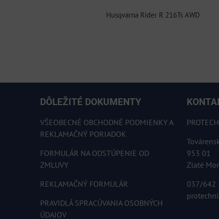
Husqvarna Rider R 216Ts AWD
DÔLEŽITÉ DOKUMENTY
KONTA
VŠEOBECNÉ OBCHODNÉ PODMIENKY A
PROTECHN
REKLAMAČNÝ PORIADOK
Továrens
FORMULÁR NA ODSTÚPENIE OD
953 01
ZMLUVY
Zlaté Mo
REKLAMAČNÝ FORMULÁR
037/642
protechn
PRAVIDLÁ SPRACÚVANIA OSOBNÝCH
ÚDAJOV