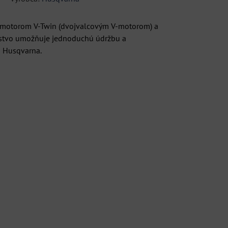
m motorom V-Twin (dvojvalcovým V-motorom) a
enstvo umožňuje jednoduchú údržbu a
i Husqvarna.