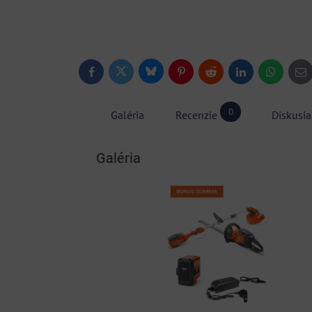
Bluesky
Twitter
Facebook
Pinterest
Reddit
LinkedIn
WhatsApp
E-
ma
0
Galéria
Recenzie
Diskusia
Galéria