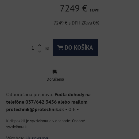
7249 €
s DPH
7249 €
s DPH
Zľava
0%
DO KOŠÍKA
ks
Doručenia
Podľa dohody na
telefóne 037/642 3456 alebo mailom
protechnik@protechnik.sk
•
0 €
•
Osobné
vyzdvihnutie
Výrobca:
Husqvarna