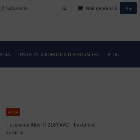
Nákupný košík
0 €
ADIA
INŠTALÁCIA ROBOTICKÝCH KOSAČIEK
BLOG
AKCIA
Husqvarna Rider R 216T AWD - Traktorová
kosačka