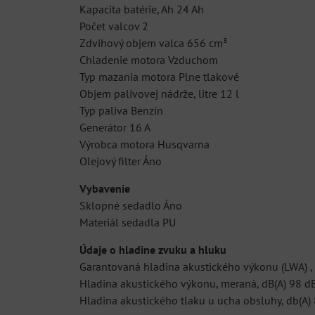
Kapacita batérie, Ah 24 Ah
Počet valcov 2
Zdvihový objem valca 656 cm³
Chladenie motora Vzduchom
Typ mazania motora Plne tlakové
Objem palivovej nádrže, litre 12 l
Typ paliva Benzín
Generátor 16 A
Výrobca motora Husqvarna
Olejový filter Áno
Vybavenie
Sklopné sedadlo Áno
Materiál sedadla PU
Údaje o hladine zvuku a hluku
Garantovaná hladina akustického výkonu (LWA) , 
Hladina akustického výkonu, meraná, dB(A) 98 dB
Hladina akustického tlaku u ucha obsluhy, db(A) 