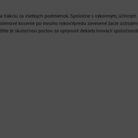
n a trakciu za všetkých podmienok. Spoločne s výkonným, účinný
roblémové kosenie po mnoho rokov.Vpredu zavesené žacie ústroj
yužitie je skutočnou poctou za uplynulé dekády inovácií spoločnost