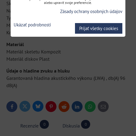
Sklopná rukoväť Áno
alebo upraviť svoje preferencie.
Nastaviteľná výška rukoväte 2 možnosti
Zásady ochrany osobných údajov
Typ rukoväte Ergonomická
Ukázať podrobnosti
Mäkká rukoväť Áno
Prijať všetky cookies
Kolesá v ložiskách, predné/zadné Yes/Yes
Materiál
Materiál skeletu Kompozit
Materiál diskov Plast
Údaje o hladine zvuku a hluku
Garantovaná hladina akustického výkonu (LWA) , db(A) 96
dB(A)
Bluesky
Twitter
Facebook
Pinterest
Reddit
LinkedIn
WhatsApp
E-
mail
0
0
Recenzie
Diskusia