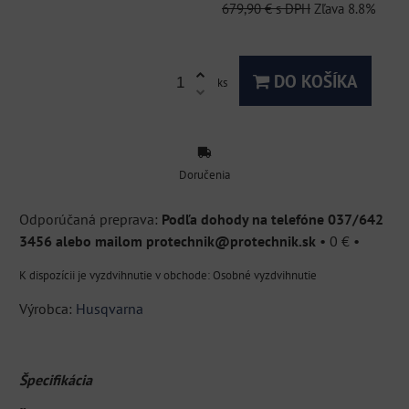
679,90 €
s DPH
Zľava
8.8%
DO KOŠÍKA
ks
Doručenia
Podľa dohody na telefóne 037/642
3456 alebo mailom protechnik@protechnik.sk
•
0 €
•
Osobné vyzdvihnutie
Výrobca:
Husqvarna
Špecifikácia