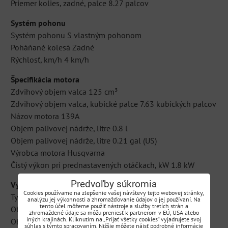
Priemer kolies, zadné, palce 8.27 palcov
Systém pohonu
Systém pohonu S vlastným pohonom
Poháňané kolesá Zadné
Rýchlosť, km/h 4 km/h
Špecifikácia motora
Zdvihový objem valca 125 cm³
Zdvihový objem valca, kubické palce 7.63 kubických palcov
Názov motora 139A
Objem palivovej nádrže, litre 0.8 l
Objem palivovej nádrže, litre 0.21 gal (US)
Výrobca motora Husqvarna
Čistý výkon pri prednastavených otáčkach, kW 1.8 kW
Predvoľby súkromia
Vybavenie
Cookies používame na zlepšenie vašej návštevy tejto webovej stránky,
Typ zberného koša Tkanina zachytávajúca nečistoty
analýzu jej výkonnosti a zhromažďovanie údajov o jej používaní. Na
tento účel môžeme použiť nástroje a služby tretích strán a
Objem zberného koša, kub. stopy 1.94 kubických stôp
zhromaždené údaje sa môžu preniesť k partnerom v EÚ, USA alebo
iných krajinách. Kliknutím na „Prijať všetky cookies“ vyjadrujete svoj
Objem zberného koša, litre 55 l
súhlas s týmto spracovaním. Nižšie môžete nájsť podrobné informácie