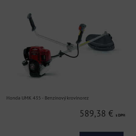
Honda UMK 435 - Benzínový krovinorez
589,38 €
s DPH