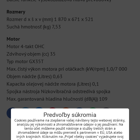
Rozmery
Rozmer d x š x v (mm) 1 870 x 671 x 521
Suchá hmotnosť (kg) 7,53
Motor
Motor 4-takt OHC
Zdvihový objem (cc) 35
Typ motor GX35T
Max. čistý výkon motora pri otáčkach (kW/rpm) 1,0/7 000
Objem nádrže (Litres) 0,63
Kapacita olejovej nádrže motora (Litres) 0,1
Spojka nástroja Nízkovibračná odstredivá spojka
Max. garantovaná hladina hlučnosti (dB(A)) 109
Predvoľby súkromia
Bluesky
Twitter
Facebook
Pinterest
Reddit
LinkedIn
WhatsApp
E-
mail
Cookies používame na zlepšenie vašej návštevy tejto webovej stránky,
analýzu jej výkonnosti a zhromažďovanie údajov o jej používaní. Na
tento účel môžeme použiť nástroje a služby tretích strán a
0
0
Recenzie
Diskusia
zhromaždené údaje sa môžu preniesť k partnerom v EÚ, USA alebo
iných krajinách. Kliknutím na „Prijať všetky cookies“ vyjadrujete svoj