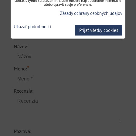
súhlas s týmto spracovaním. Nižšie môžete nájsť podrobné informácie
alebo upraviť svoje preferencie.
Hodnotenie produktu
Zásady ochrany osobných údajov
Ukázať podrobnosti
Pridať recenziu
Prijať všetky cookies
Názov:
*
Meno:
Recenzia:
Pozitíva: