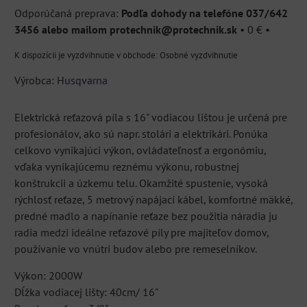
Podľa dohody na telefóne 037/642
3456 alebo mailom protechnik@protechnik.sk
•
0 €
•
Osobné vyzdvihnutie
Výrobca:
Husqvarna
Elektrická reťazová píla s 16" vodiacou lištou je určená pre
profesionálov, ako sú napr. stolári a elektrikári. Ponúka
celkovo vynikajúci výkon, ovládateľnosť a ergonómiu,
vďaka vynikajúcemu reznému výkonu, robustnej
konštrukcii a úzkemu telu. Okamžité spustenie, vysoká
rýchlosť reťaze, 5 metrový napájací kábel, komfortné mäkké,
predné madlo a napínanie reťaze bez použitia náradia ju
radia medzi ideálne reťazové píly pre majiteľov domov,
používanie vo vnútri budov alebo pre remeselníkov.
Výkon: 2000W
Dĺžka vodiacej lišty: 40cm/ 16"