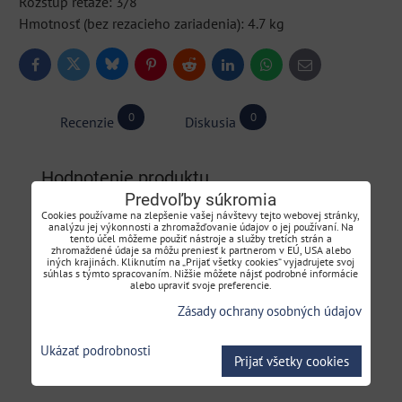
Rozstup reťaze: 3/8"
Hmotnosť (bez rezacieho zariadenia): 4.7 kg
Bluesky
Twitter
Facebook
Pinterest
Reddit
LinkedIn
WhatsApp
E-
mail
0
0
Recenzie
Diskusia
Hodnotenie produktu
Predvoľby súkromia
Cookies používame na zlepšenie vašej návštevy tejto webovej stránky,
analýzu jej výkonnosti a zhromažďovanie údajov o jej používaní. Na
Pridať recenziu
tento účel môžeme použiť nástroje a služby tretích strán a
zhromaždené údaje sa môžu preniesť k partnerom v EÚ, USA alebo
iných krajinách. Kliknutím na „Prijať všetky cookies“ vyjadrujete svoj
súhlas s týmto spracovaním. Nižšie môžete nájsť podrobné informácie
Názov:
alebo upraviť svoje preferencie.
Zásady ochrany osobných údajov
*
Meno:
Ukázať podrobnosti
Prijať všetky cookies