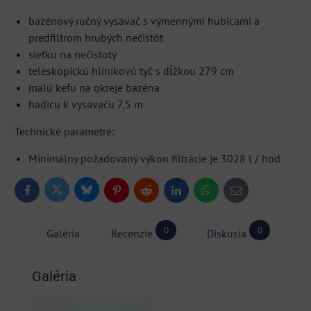
bazénový ručný vysávač s výmennými hubicami a
predfiltrom hrubých nečistôt
sieťku na nečistoty
teleskopickú hliníkovú tyč s dĺžkou 279 cm
malú kefu na okreje bazéna
hadicu k vysávaču 7,5 m
Technické parametre:
Minimálny požadovaný výkon filtrácie je 3028 l / hod
Bluesky
Twitter
Facebook
Pinterest
Reddit
LinkedIn
WhatsApp
E-
mail
0
0
Galéria
Recenzie
Diskusia
Galéria