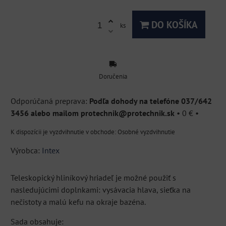
DO KOŠÍKA
ks
Doručenia
Podľa dohody na telefóne 037/642
3456 alebo mailom protechnik@protechnik.sk
•
0 €
•
Osobné vyzdvihnutie
Výrobca:
Intex
Teleskopický hliníkový hriadeľ je možné použiť s
nasledujúcimi doplnkami: vysávacia hlava, sieťka na
nečistoty a malú kefu na okraje bazéna.
Sada obsahuje: