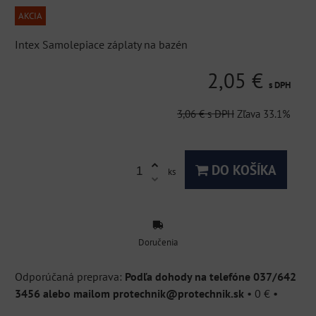
AKCIA
Intex Samolepiace záplaty na bazén
2,05 €
s DPH
3,06 €
s DPH
Zľava
33.1%
DO KOŠÍKA
ks
Doručenia
Podľa dohody na telefóne 037/642
3456 alebo mailom protechnik@protechnik.sk
•
0 €
•