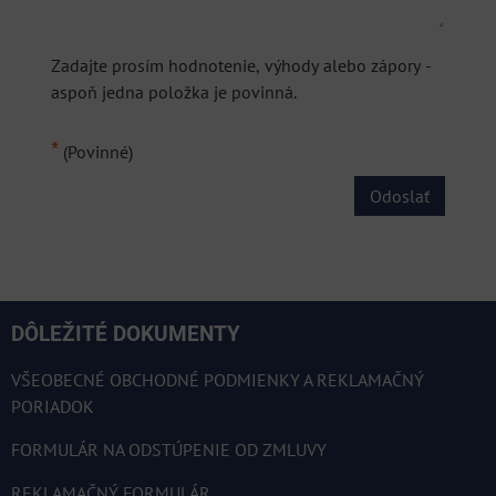
Zadajte prosím hodnotenie, výhody alebo zápory -
aspoň jedna položka je povinná.
*
(Povinné)
Odoslať
DÔLEŽITÉ DOKUMENTY
VŠEOBECNÉ OBCHODNÉ PODMIENKY A REKLAMAČNÝ
PORIADOK
FORMULÁR NA ODSTÚPENIE OD ZMLUVY
REKLAMAČNÝ FORMULÁR