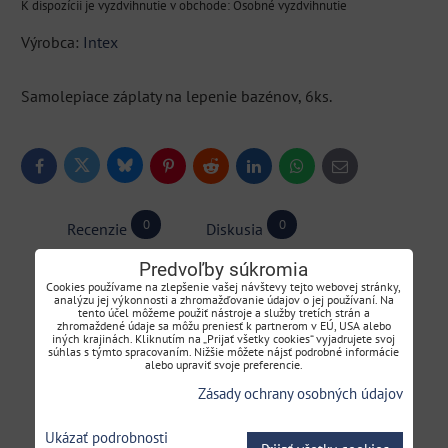
Osobné vyzdvihnutie
Výrobca:
Intex
Samolepiace záplaty na lepenie bazénov, 6ks.
Bluesky
Twitter
Facebook
Pinterest
Reddit
LinkedIn
WhatsApp
E-
mail
0
0
Recenzie
Diskusia
Predvoľby súkromia
Cookies používame na zlepšenie vašej návštevy tejto webovej stránky,
Hodnotenie produktu
analýzu jej výkonnosti a zhromažďovanie údajov o jej používaní. Na
tento účel môžeme použiť nástroje a služby tretích strán a
zhromaždené údaje sa môžu preniesť k partnerom v EÚ, USA alebo
iných krajinách. Kliknutím na „Prijať všetky cookies“ vyjadrujete svoj
Pridať recenziu
súhlas s týmto spracovaním. Nižšie môžete nájsť podrobné informácie
alebo upraviť svoje preferencie.
Zásady ochrany osobných údajov
Názov:
Ukázať podrobnosti