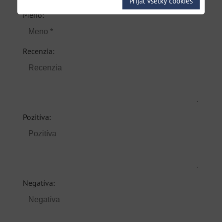
Prijať všetky cookies
*
Meno:
Recenzia:
Pozitíva:
Negatíva: