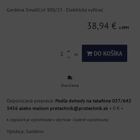
Gardena SmallCut 300/23 - Elektrický vyžínač
38,94 €
s DPH
DO KOŠÍKA
ks
Doručenia
Podľa dohody na telefóne 037/642
3456 alebo mailom protechnik@protechnik.sk
•
0 €
•
Osobné vyzdvihnutie
Výrobca:
Gardena