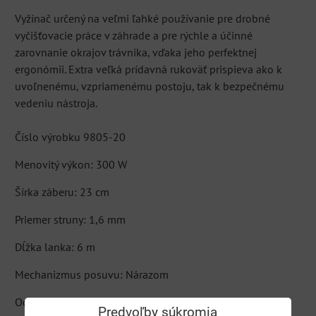
Vyžínač určený na veľmi ľahké používanie pre drobné
vyčišťovacie práce v záhrade a pre rýchle a účinné
zarovnanie okrajov trávnika, vďaka jeho perfektnej
ergonómii. Extra veľká prídavná rukoväť prispieva ako k
uvoľnenému, vzpriamenému postoju, tak k bezpečnému
vedeniu nástroja.
Číslo výrobku 9805-20
Menovitý výkon: 300 W
Šírka záberu: 23 cm
Priemer struny: 1,6 mm
Dĺžka lanka: 6 m
Mechanizmus posuvu: Nárazom
Ochranný kryt pre vyžínanie okolo rastlín: Nie
Predvoľby súkromia