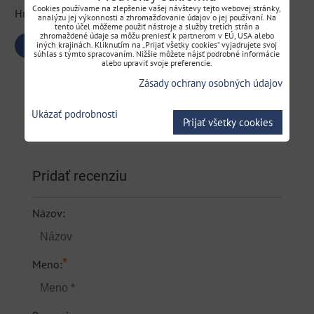
Cookies používame na zlepšenie vašej návštevy tejto webovej stránky,
Hmotnosť: 1,6 kg
analýzu jej výkonnosti a zhromažďovanie údajov o jej používaní. Na
tento účel môžeme použiť nástroje a služby tretích strán a
zhromaždené údaje sa môžu preniesť k partnerom v EÚ, USA alebo
iných krajinách. Kliknutím na „Prijať všetky cookies“ vyjadrujete svoj
Bluesky
Twitter
Facebook
Pinterest
Reddit
LinkedIn
WhatsApp
E-
súhlas s týmto spracovaním. Nižšie môžete nájsť podrobné informácie
mail
alebo upraviť svoje preferencie.
Zásady ochrany osobných údajov
0
0
Recenzie
Diskusia
Ukázať podrobnosti
Prijať všetky cookies
Hodnotenie produktu
Pridať recenziu
Názov:
*
Meno: