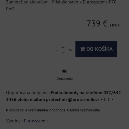
Zametač so zberačom - Príslušenstvo k Eurosystems P70
EVO
739 €
s DPH
DO KOŠÍKA
ks
Doručenia
Podľa dohody na telefóne 037/642
3456 alebo mailom protechnik@protechnik.sk
•
0 €
•
Osobné vyzdvihnutie
Výrobca:
Eurosystems