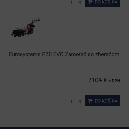
DO KOŠÍKA
ks
Eurosystems P70 EVO Zametač so zberačom
2104 €
s DPH
DO KOŠÍKA
ks