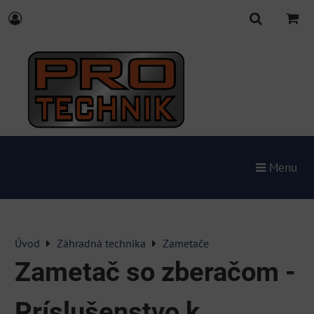
Menu
Úvod
Záhradná technika
Zametače
Zametač so zberačom -
Príslušenstvo k