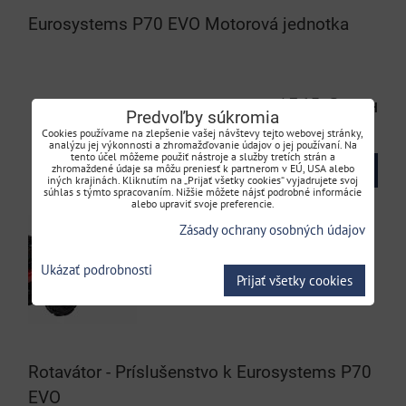
Eurosystems P70 EVO Motorová jednotka
1365 €
s DPH
Predvoľby súkromia
Cookies používame na zlepšenie vašej návštevy tejto webovej stránky,
analýzu jej výkonnosti a zhromažďovanie údajov o jej používaní. Na
tento účel môžeme použiť nástroje a služby tretích strán a
zhromaždené údaje sa môžu preniesť k partnerom v EÚ, USA alebo
DO KOŠÍKA
ks
iných krajinách. Kliknutím na „Prijať všetky cookies“ vyjadrujete svoj
súhlas s týmto spracovaním. Nižšie môžete nájsť podrobné informácie
alebo upraviť svoje preferencie.
Zásady ochrany osobných údajov
Ukázať podrobnosti
Prijať všetky cookies
Rotavátor - Príslušenstvo k Eurosystems P70
EVO