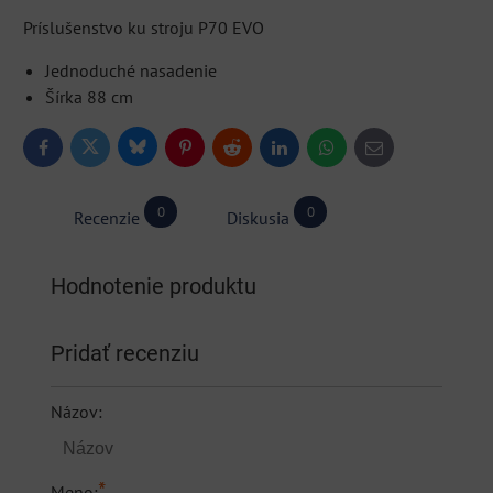
Príslušenstvo ku stroju P70 EVO
Jednoduché nasadenie
Šírka 88 cm
Bluesky
Twitter
Facebook
Pinterest
Reddit
LinkedIn
WhatsApp
E-
mail
0
0
Recenzie
Diskusia
Hodnotenie produktu
Pridať recenziu
Názov:
*
Meno: