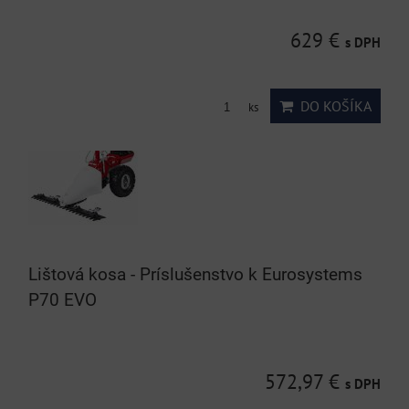
629 €
s DPH
DO KOŠÍKA
ks
Lištová kosa - Príslušenstvo k Eurosystems
P70 EVO
572,97 €
s DPH