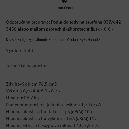
Doručenia
Podľa dohody na telefóne 037/642
3456 alebo mailom protechnik@protechnik.sk
•
0 €
•
Osobné vyzdvihnutie
Výrobca:
Stihl
Technické parametre:
Zdvihový objem 76,5 cm3
Výkon (kW/k) 4,4/6,0 kW / k
Hmotnosť 6,7 kg
Pomer hmotnosti na jednotku výkonu 1,5 kg/kW
Hladina akustického tlaku – LpA (dB(A)) 105
Hladina akustického výkonu – LwA (dB(A)) 117
Hladina vibrácií ľavá/pravá rukoväť 4,0/3,8 m/s2