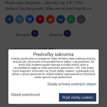
Pílová reťaz Oilomatic – delenie / typ 3/8" / RSC
Vodiace lišty Rollomatic, dĺžka reznej časti lišty 40 cm
Bluesky
Twitter
Facebook
Pinterest
Reddit
LinkedIn
WhatsApp
E-
mail
0
0
Recenzie
Diskusia
Hodnotenie produktu
Predvoľby súkromia
Cookies používame na zlepšenie vašej návštevy tejto webovej stránky,
analýzu jej výkonnosti a zhromažďovanie údajov o jej používaní. Na
Pridať recenziu
tento účel môžeme použiť nástroje a služby tretích strán a
zhromaždené údaje sa môžu preniesť k partnerom v EÚ, USA alebo
iných krajinách. Kliknutím na „Prijať všetky cookies“ vyjadrujete svoj
súhlas s týmto spracovaním. Nižšie môžete nájsť podrobné informácie
Názov:
alebo upraviť svoje preferencie.
Zásady ochrany osobných údajov
*
Meno:
Ukázať podrobnosti
Prijať všetky cookies