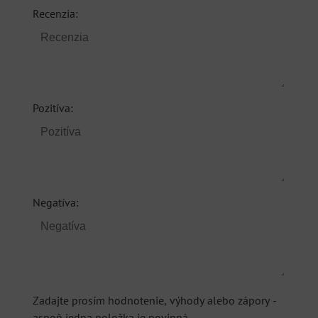
Recenzia:
Pozitíva:
Negatíva:
Zadajte prosím hodnotenie, výhody alebo zápory -
aspoň jedna položka je povinná.