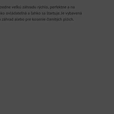
redne veľkú záhradu rýchlo, perfektne a na
ko ovládateľná a ľahko sa štartuje. Je vybavená
 záhrad alebo pre kosenie členitých plôch.