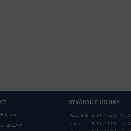
KT
OTVÁRACIE HODINY
IK s.r.o.
Pondelok:
8:00 - 12:00
12:30
Utorok:
8:00 - 12:00
12:30
ká 1404/27