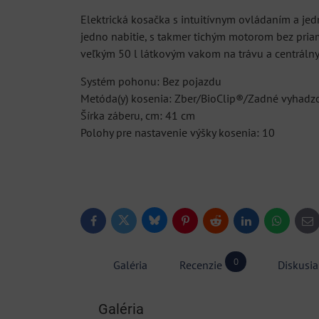
Elektrická kosačka s intuitívnym ovládaním a je
jedno nabitie, s takmer tichým motorom bez priam
veľkým 50 l látkovým vakom na trávu a centrálny
Systém pohonu: Bez pojazdu
Metóda(y) kosenia: Zber/BioClip®/Zadné vyhadz
Šírka záberu, cm: 41 cm
Polohy pre nastavenie výšky kosenia: 10
Bluesky
Twitter
Facebook
Pinterest
Reddit
LinkedIn
WhatsApp
E-
ma
0
Galéria
Recenzie
Diskusia
Galéria