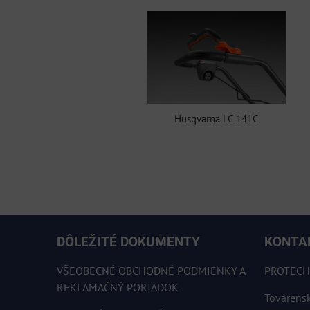
Husqvarna LC 141C
DÔLEŽITÉ DOKUMENTY
KONTA
VŠEOBECNÉ OBCHODNÉ PODMIENKY A
PROTECHN
REKLAMAČNÝ PORIADOK
Továrens