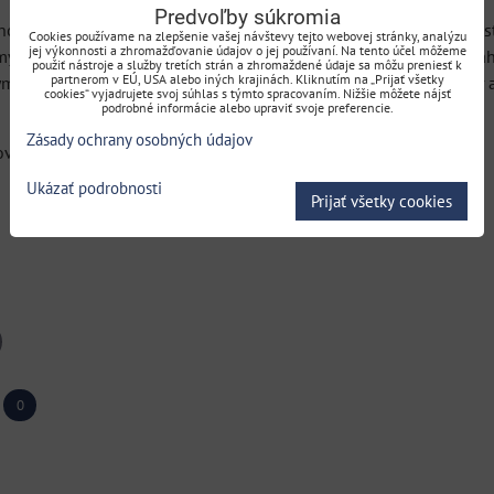
Predvoľby súkromia
dnoduchým štartovaním, ktorá je schopná bez problémov pokosiť st
Cookies používame na zlepšenie vašej návštevy tejto webovej stránky, analýzu
jej výkonnosti a zhromažďovanie údajov o jej používaní. Na tento účel môžeme
ych emisií. Kosačka je vďaka ergonomicky tvarovanej rukoväti ľah
použiť nástroje a služby tretích strán a zhromaždené údaje sa môžu preniesť k
partnerom v EÚ, USA alebo iných krajinách. Kliknutím na „Prijať všetky
m nastavením výšky kosenia. Ideálna voľba pre majiteľov domov a
cookies“ vyjadrujete svoj súhlas s týmto spracovaním. Nižšie môžete nájsť
podrobné informácie alebo upraviť svoje preferencie.
Zásady ochrany osobných údajov
ovanie
Ukázať podrobnosti
Prijať všetky cookies
il
0