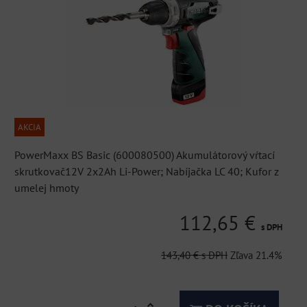
AKCIA
PowerMaxx BS Basic (600080500) Akumulátorový vŕtací
skrutkovač12V 2x2Ah Li-Power; Nabíjačka LC 40; Kufor z
umelej hmoty
112,65 €
s DPH
143,40 €
s DPH
Zľava
21.4%