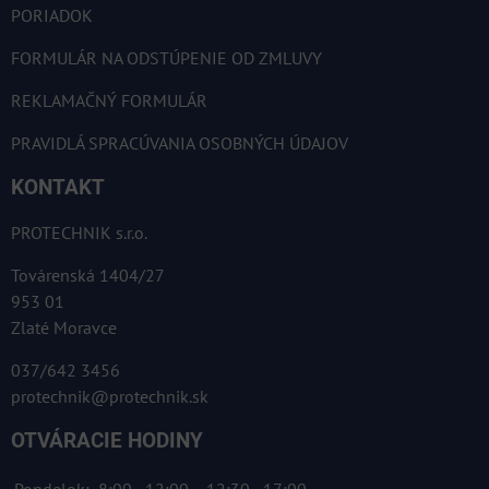
PORIADOK
FORMULÁR NA ODSTÚPENIE OD ZMLUVY
REKLAMAČNÝ FORMULÁR
PRAVIDLÁ SPRACÚVANIA OSOBNÝCH ÚDAJOV
KONTAKT
PROTECHNIK s.r.o.
Továrenská 1404/27
953 01
Zlaté Moravce
037/642 3456
protechnik@protechnik.sk
OTVÁRACIE HODINY