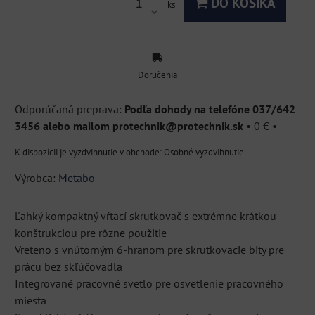
DO KOŠÍKA
ks
Doručenia
Podľa dohody na telefóne 037/642
3456 alebo mailom protechnik@protechnik.sk
•
0 €
•
Osobné vyzdvihnutie
Výrobca:
Metabo
Ľahký kompaktný vŕtací skrutkovač s extrémne krátkou
konštrukciou pre rôzne použitie
Vreteno s vnútorným 6-hranom pre skrutkovacie bity pre
prácu bez skľúčovadla
Integrované pracovné svetlo pre osvetlenie pracovného
miesta