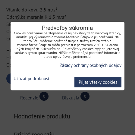
Vŕtanie do kovu 2,5 m/s²
Odchýlka merania K 1.5 m/s²
Skrutkovanie bez príklepu 2.5 m/s²
Predvoľby súkromia
Odchýlka merania K 1.5 m/s²
Cookies používame na zlepšenie vašej návštevy tejto webovej stránky,
analýzu jej výkonnosti a zhromažďovanie údajov o jej používaní. Na
Emisie hluku
tento účel môžeme použiť nástroje a služby tretích strán a
zhromaždené údaje sa môžu preniesť k partnerom v EÚ, USA alebo
iných krajinách. Kliknutím na „Prijať všetky cookies“ vyjadrujete svoj
Hladina akustického tlaku 64 dB(A)
súhlas s týmto spracovaním. Nižšie môžete nájsť podrobné informácie
alebo upraviť svoje preferencie.
Hladina akustického výkonu (LwA) 75 dB(A)
Odchýlka merania K 3 dB(A)
Zásady ochrany osobných údajov
Ukázať podrobnosti
Bluesky
Twitter
Facebook
Pinterest
Reddit
LinkedIn
WhatsApp
E-
Prijať všetky cookies
mail
0
0
Recenzie
Diskusia
Hodnotenie produktu
Pridať recenziu