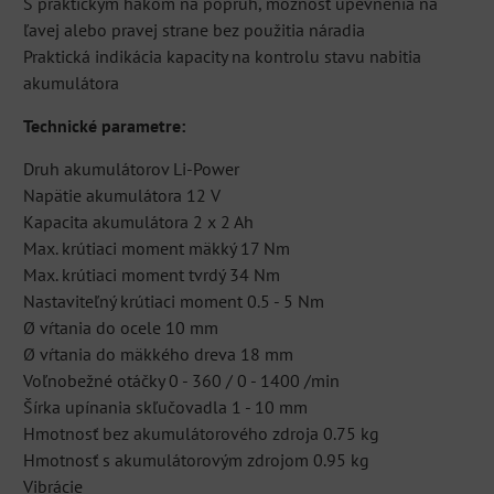
S praktickým hákom na popruh, možnosť upevnenia na
ľavej alebo pravej strane bez použitia náradia
Praktická indikácia kapacity na kontrolu stavu nabitia
akumulátora
Technické parametre:
Druh akumulátorov Li-Power
Napätie akumulátora 12 V
Kapacita akumulátora 2 x 2 Ah
Max. krútiaci moment mäkký 17 Nm
Max. krútiaci moment tvrdý 34 Nm
Nastaviteľný krútiaci moment 0.5 - 5 Nm
Ø vŕtania do ocele 10 mm
Ø vŕtania do mäkkého dreva 18 mm
Voľnobežné otáčky 0 - 360 / 0 - 1400 /min
Šírka upínania skľučovadla 1 - 10 mm
Hmotnosť bez akumulátorového zdroja 0.75 kg
Hmotnosť s akumulátorovým zdrojom 0.95 kg
Vibrácie