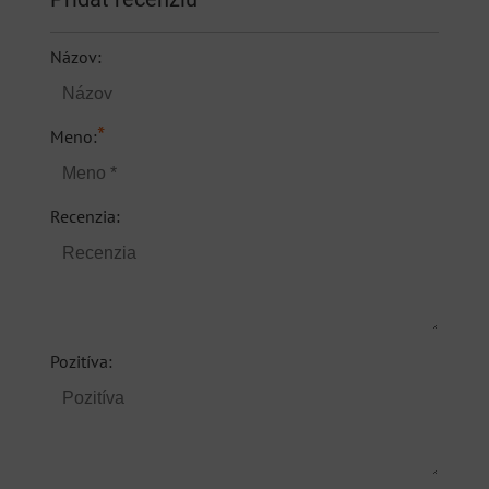
Názov:
*
Meno:
Recenzia:
Pozitíva: