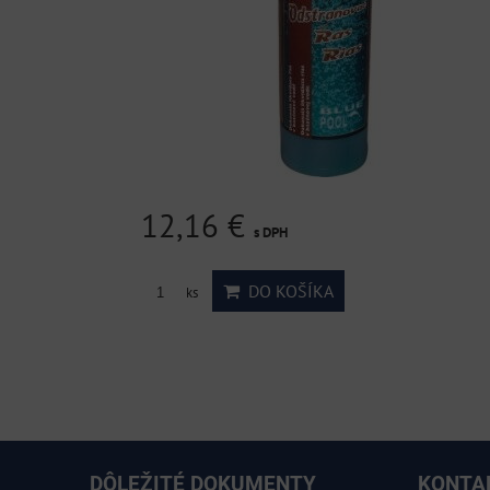
12,16 €
s DPH
DO KOŠÍKA
ks
DÔLEŽITÉ DOKUMENTY
KONTA