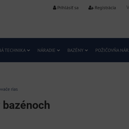
Prihlásiť sa
Registrácia
Á TECHNIKA
NÁRADIE
BAZÉNY
POŽIČOVŇA NÁR
vače rias
v bazénoch