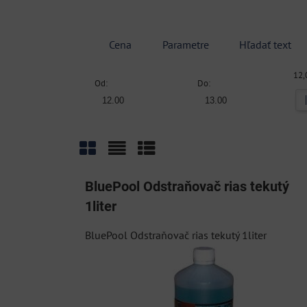
Cena
Parametre
Hľadať text
12,
Od:
Do:
Mriežka
Zoznam
Tabuľka
BluePool Odstraňovač rias tekutý
1liter
BluePool Odstraňovač rias tekutý 1liter