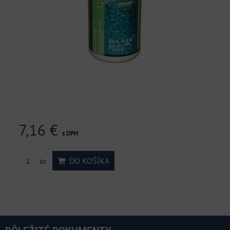
7,16 €
s DPH
DO KOŠÍKA
ks