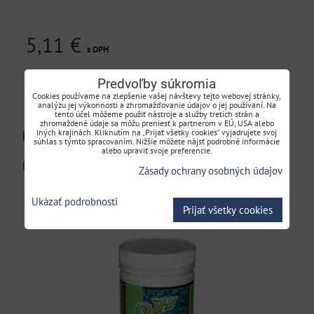
5,11 €
s DPH
Predvoľby súkromia
DO KOŠÍKA
ks
Cookies používame na zlepšenie vašej návštevy tejto webovej stránky,
analýzu jej výkonnosti a zhromažďovanie údajov o jej používaní. Na
tento účel môžeme použiť nástroje a služby tretích strán a
zhromaždené údaje sa môžu preniesť k partnerom v EÚ, USA alebo
iných krajinách. Kliknutím na „Prijať všetky cookies“ vyjadrujete svoj
BluePool pH mínus 1,5kg
súhlas s týmto spracovaním. Nižšie môžete nájsť podrobné informácie
alebo upraviť svoje preferencie.
BluePool pH mínus 1,5kg
Zásady ochrany osobných údajov
Ukázať podrobnosti
Prijať všetky cookies