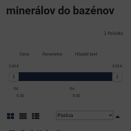
minerálov do bazénov
2
Položky
Cena
Parametre
Hľadať text
5,00 €
8,00 €
Od:
Do:
Mriežka
Zoznam
Tabuľka