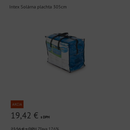
Intex Solárna plachta 305cm
AKCIA
19,42 €
s DPH
23,56 €
s DPH
Zľava 17.6%