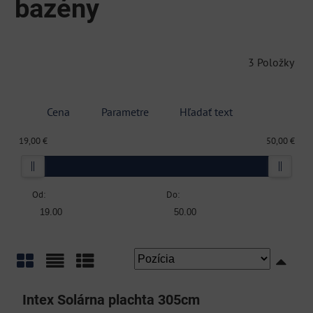
bazény
3
Položky
Cena
Parametre
Hľadať text
19,00 €
50,00 €
Od:
Do:
Mriežka
Zoznam
Tabuľka
Intex Solárna plachta 305cm