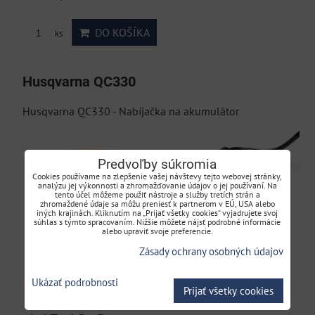
DO KOŠÍKA
ks
Husqvarna QC330
Husqvarna QC330 - Nabíjačka na akumulátor
Predvoľby súkromia
Cookies používame na zlepšenie vašej návštevy tejto webovej stránky,
analýzu jej výkonnosti a zhromažďovanie údajov o jej používaní. Na
tento účel môžeme použiť nástroje a služby tretích strán a
zhromaždené údaje sa môžu preniesť k partnerom v EÚ, USA alebo
iných krajinách. Kliknutím na „Prijať všetky cookies“ vyjadrujete svoj
súhlas s týmto spracovaním. Nižšie môžete nájsť podrobné informácie
alebo upraviť svoje preferencie.
Zásady ochrany osobných údajov
Ukázať podrobnosti
Prijať všetky cookies