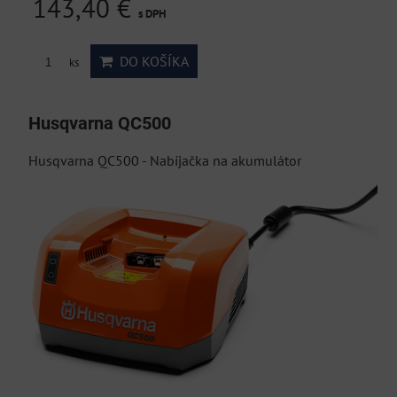
143,40 €
s DPH
DO KOŠÍKA
ks
Husqvarna QC500
Husqvarna QC500 - Nabíjačka na akumulátor