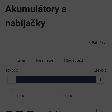
Akumulátory a
nabíjačky
3
Položky
Cena
Parametre
Hľadať text
109,00 €
198,00 €
Od:
Do: