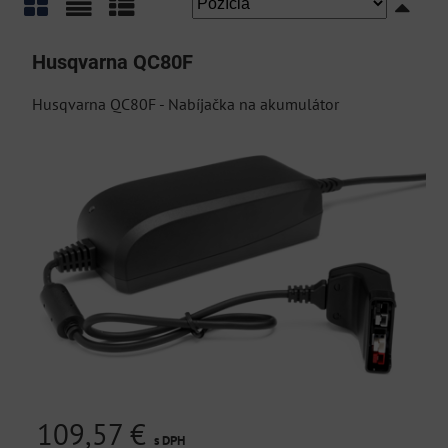
Mriežka
Zoznam
Tabuľka
Husqvarna QC80F
Husqvarna QC80F - Nabíjačka na akumulátor
109,57 €
s DPH