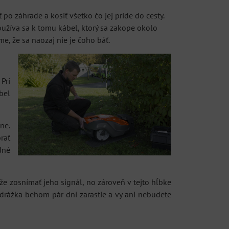
 záhrade a kosiť všetko čo jej príde do cesty.
oužíva sa k tomu kábel, ktorý sa zakope okolo
, že sa naozaj nie je čoho báť.
Pri
bel
ne.
rať
dné
že zosnímať jeho signál, no zároveň v tejto hĺbke
drážka behom pár dní zarastie a vy ani nebudete