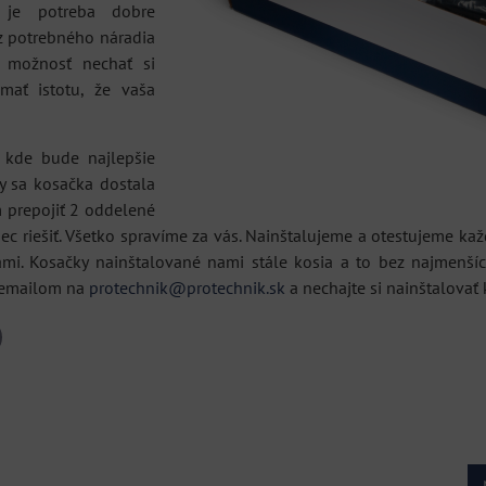
a je potreba dobre
ez potrebného náradia
 možnosť nechať si
mať istotu, že vaša
 kde bude najlepšie
by sa kosačka dostala
m prepojiť 2 oddelené
ôbec riešiť. Všetko spravíme za vás. Nainštalujeme a otestujeme k
ami. Kosačky nainštalované nami stále kosia a to bez najmenšíc
emailom na
protechnik@protechnik.sk
a nechajte si nainštalova
il