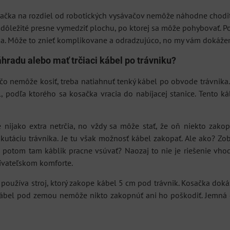
ačka na rozdiel od robotických vysávačov nemôže náhodne chodiť po
e dôležité presne vymedziť plochu, po ktorej sa môže pohybovať. P
ka. Môže to znieť komplikovane a odradzujúco, no my vám dokážeme
hradu alebo mať trčiaci kábel po trávniku?
čo nemôže kosiť, treba natiahnuť tenký kábel po obvode trávnika. 
, podľa ktorého sa kosačka vracia do nabíjacej stanice. Tento ká
 nijako extra netrčia, no vždy sa môže stať, že oň niekto zakop
ikutáciu trávnika. Je tu však možnosť kábel zakopať. Ale ako? Zob
a potom tam káblik pracne vsúvať? Naozaj to nie je riešenie vho
žívateľskom komforte.
y používa stroj, ktorý zakope kábel 5 cm pod trávnik. Kosačka doká
kábel pod zemou nemôže nikto zakopnúť ani ho poškodiť. Jemná 