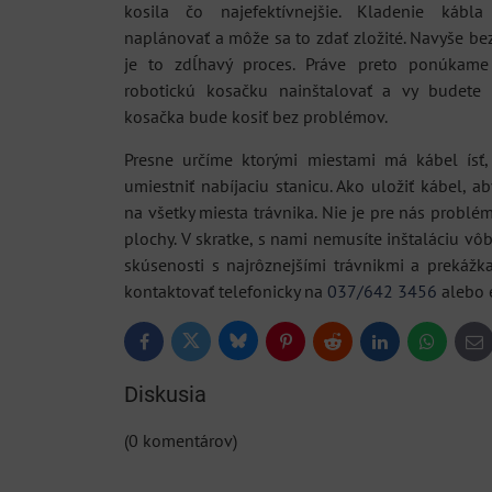
kosila čo najefektívnejšie. Kladenie kábl
naplánovať a môže sa to zdať zložité. Navyše b
je to zdĺhavý proces. Práve preto ponúkame
robotickú kosačku nainštalovať a vy budete 
kosačka bude kosiť bez problémov.
Presne určíme ktorými miestami má kábel ísť,
umiestniť nabíjaciu stanicu. Ako uložiť kábel, a
na všetky miesta trávnika. Nie je pre nás problé
plochy. V skratke, s nami nemusíte inštaláciu v
skúsenosti s najrôznejšími trávnikmi a prekážk
kontaktovať telefonicky na
037/642 3456
alebo 
Bluesky
Twitter
Facebook
Pinterest
Reddit
LinkedIn
WhatsApp
E-
ma
Diskusia
(0 komentárov)