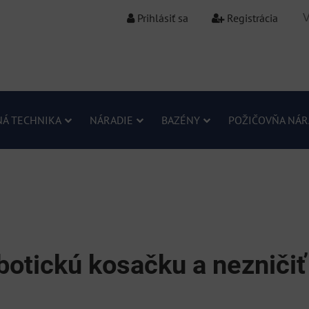
Prihlásiť sa
Registrácia
Á TECHNIKA
NÁRADIE
BAZÉNY
POŽIČOVŇA NÁR
botickú kosačku a nezničiť