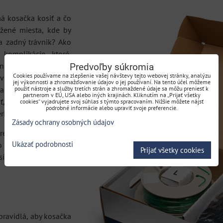
á kosačka kosiť a čo
úžené miesta, kde by
 zadný trávnik? Ako
 komplikácie, ktoré
ávnika. Pravdepodobne
Predvoľby súkromia
Cookies používame na zlepšenie vašej návštevy tejto webovej stránky, analýzu
všetko treba myslieť
jej výkonnosti a zhromažďovanie údajov o jej používaní. Na tento účel môžeme
bla môže byť veľmi
použiť nástroje a služby tretích strán a zhromaždené údaje sa môžu preniesť k
partnerom v EÚ, USA alebo iných krajinách. Kliknutím na „Prijať všetky
ať, čo môže spôsobiť
cookies“ vyjadrujete svoj súhlas s týmto spracovaním. Nižšie môžete nájsť
podrobné informácie alebo upraviť svoje preferencie.
iál.
Zásady ochrany osobných údajov
rebných znalostí a
Ukázať podrobnosti
o radšej nechajte na
Prijať všetky cookies
íte.
 pravidlá, aby kosačka