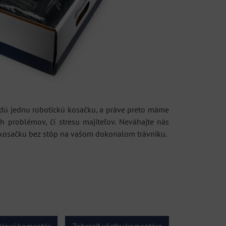
aždú jednu robotickú kosačku, a práve preto máme
h problémov, či stresu majiteľov. Neváhajte nás
ť kosačku bez stôp na vašom dokonalom trávniku.