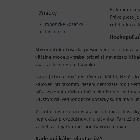
Robotická kos
Značky
Práve preto j
robotické kosačky
celého trávni
inštalácia
Rozkopať zá
Aby robotická kosačka presne vedela, čo môže a 
väčšine modelov treba pridať aj navádzací kábel
však vedie stredom trávnika.
Naozaj chcete mať po trávniku káble, ktoré síce
Zároveň pri takomto riešení nemôžete robiť vert
rýľ a vykopať drážku dlhú niekoľko sto metrov 
21. storočia. Veď robotické kosačky sú najmä o u
V skutočnosti sa na inštaláciu robotickej kosačk
neprekáža prevzdušňovaniu trávnika. Taktiež o 
vedieť, že nejaký kábel pod trávnikom máte.
Kade má kábel vlastne ísť?