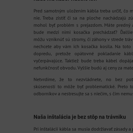
Pred samotným uložením kábla treba určiť, čo m
nie. Treba zistiť či sa na ploche nachádzajú z
mohol byť problém s prejazdom. Máte predný a
bude medzi nimi kosačka prechádzať? Ďalšie
môžu vzniknúť sú stromy, či záhony v strede tr
nechcete aby vám ich kosačka kosila. Na toto 
dopredu, pretože opätovné pokladanie ká
vyčerpávajúce. Taktiež bude treba kábel dopáj
nefunkčnosť obvodu. Vyššie budú aj ceny za mater
Netvrdíme, že to nezvládnete, no bez pot
skúseností to môže byť problematické. Preto t
odborníkov a nestresujte sa s niečím, s čím nemus
Naša inštalácia je bez stôp na trávniku
Pri inštalácií kábla sa musia dodržiavať zásady a