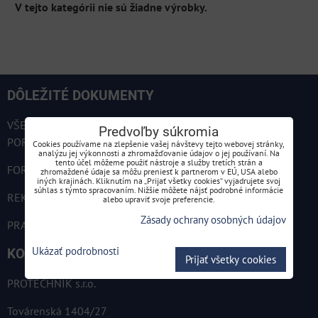
DÔLEŽITÉ DOKUMENTY
VŠEOBECNÉ OBCHODNÉ PODMIENKY A REKLAMAČNÝ
Predvoľby súkromia
PORIADOK
Cookies používame na zlepšenie vašej návštevy tejto webovej stránky,
analýzu jej výkonnosti a zhromažďovanie údajov o jej používaní. Na
tento účel môžeme použiť nástroje a služby tretích strán a
FORMULÁR NA ODSTÚPENIE OD ZMLUVY
zhromaždené údaje sa môžu preniesť k partnerom v EÚ, USA alebo
iných krajinách. Kliknutím na „Prijať všetky cookies“ vyjadrujete svoj
súhlas s týmto spracovaním. Nižšie môžete nájsť podrobné informácie
REKLAMAČNÝ FORMULÁR
alebo upraviť svoje preferencie.
Zásady ochrany osobných údajov
PRAVIDLÁ SPRACÚVANIA OSOBNÝCH ÚDAJOV
Ukázať podrobnosti
KONTAKT
Prijať všetky cookies
PROTECHNIK s.r.o.
Továrenská 1404/27